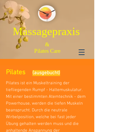
Massagepraxis
&
Pilates Care
Pilates
(ausgebucht)
Pilates ist ein Muskeltraining der
tiefliegenden Rumpf - Haltemuskulatur.
Mit einer bestimmten Atemtechnik - dem
Powerhouse, werden die tiefen Muskeln
beansprucht. Durch die neutrale
Wirbelposition, welche bei fast jeder
Übung gehalten werden muss und die
anhaltende
Anspannung der